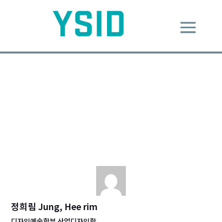
디자인과 디자인전략
Nov 25, 2017
|
ID Column
,
Know-理知
|
0 comments
Ikea
디자인전략
이케아
정희림 Jung, Hee rim
디자인예술학부 산업디자인학