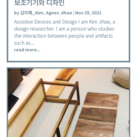
보조기기와 디자인
by
김지해_Kim, Agnes Jihae
|
Nov 29, 2021
Assistive Devices and Design I am Kim Jihae, a
design researcher. I am a person who studies
the interaction between people and artifacts
such as...
read more...