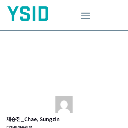
법칙에 관하여
Dec 12, 2019
|
Design Message
법칙
정보의바다
채승진_Chae, Sungzin
디자인예술학부