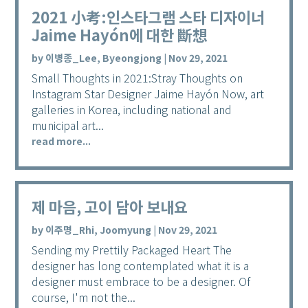
2021 小考:인스타그램 스타 디자이너
Jaime Hayón에 대한 斷想
by
이병종_Lee, Byeongjong
|
Nov 29, 2021
Small Thoughts in 2021:Stray Thoughts on
Instagram Star Designer Jaime Hayón Now, art
galleries in Korea, including national and
municipal art...
read more...
제 마음, 고이 담아 보내요
by
이주명_Rhi, Joomyung
|
Nov 29, 2021
Sending my Prettily Packaged Heart The
designer has long contemplated what it is a
designer must embrace to be a designer. Of
course, I'm not the...