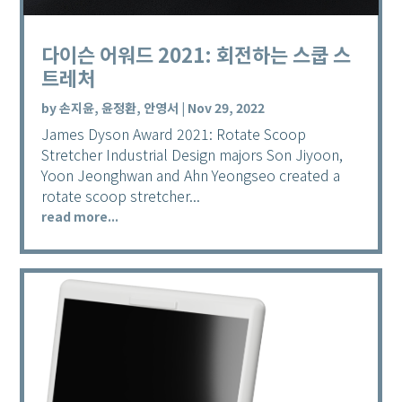
다이슨 어워드 2021: 회전하는 스쿱 스
트레처
by
손지윤, 윤정환, 안영서
|
Nov 29, 2022
James Dyson Award 2021: Rotate Scoop
Stretcher Industrial Design majors Son Jiyoon,
Yoon Jeonghwan and Ahn Yeongseo created a
rotate scoop stretcher...
read more...