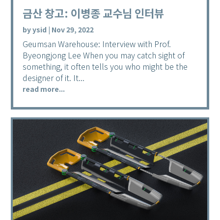
금산 창고: 이병종 교수님 인터뷰
by
ysid
|
Nov 29, 2022
Geumsan Warehouse: Interview with Prof.
Byeongjong Lee When you may catch sight of
something, it often tells you who might be the
designer of it. It...
read more...