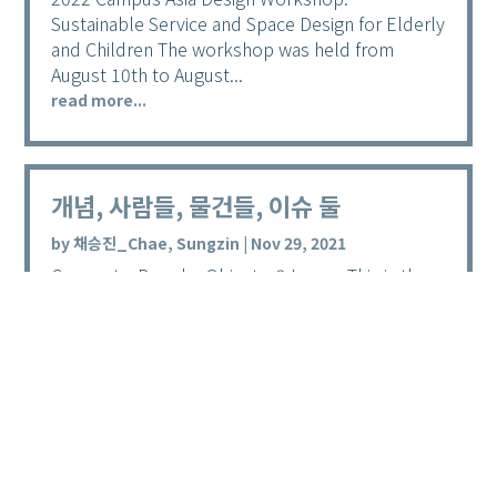
Sustainable Service and Space Design for Elderly
and Children The workshop was held from
August 10th to August...
read more...
개념, 사람들, 물건들, 이슈 둘
by
채승진_Chae, Sungzin
|
Nov 29, 2021
Concepts, People, Objects, 2 Issues This is the
first time I have been in and out of the school
library to borrow books as often as in 2021.
There...
read more...
« Older Entries