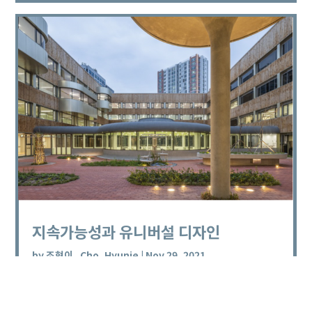
지속가능성과 유니버설 디자인
by
조현이_Cho, Hyunie
|
Nov 29, 2021
Sustainability and Universal Design This year, the
2020 Dubai Expo, which was postponed due to
COVID-19 last year, was held based on the