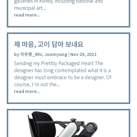
galleries in Korea, including national and
municipal art...
read more...
제 마음, 고이 담아 보내요
by
이주명_Rhi, Joomyung
|
Nov 29, 2021
Sending my Prettily Packaged Heart The
designer has long contemplated what it is a
designer must embrace to be a designer. Of
course, I'm not the...
read more...