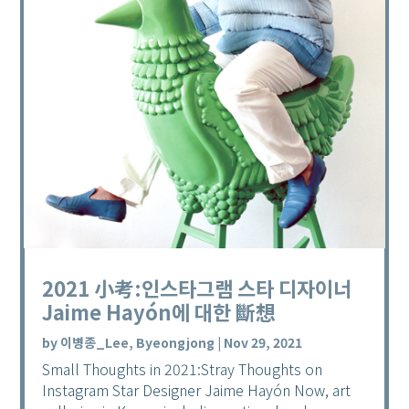
2021 小考:인스타그램 스타 디자이너
Jaime Hayón에 대한 斷想
by
이병종_Lee, Byeongjong
|
Nov 29, 2021
Small Thoughts in 2021:Stray Thoughts on
Instagram Star Designer Jaime Hayón Now, art