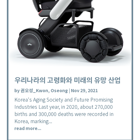
우리나라의 고령화와 미래의 유망 산업
by
권오성_Kwon, Oseong
|
Nov 29, 2021
Korea's Aging Society and Future Promising
Industries Last year, in 2020, about 270,000
births and 300,000 deaths were recorded in
Korea, marking...
read more...