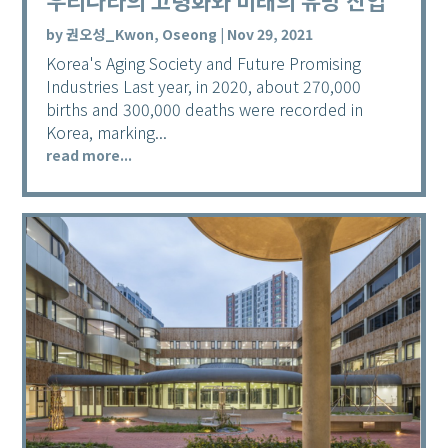
우리나라의 고령화와 미래의 유망 산업
by
권오성_Kwon, Oseong
|
Nov 29, 2021
Korea's Aging Society and Future Promising
Industries Last year, in 2020, about 270,000
births and 300,000 deaths were recorded in
Korea, marking...
read more...