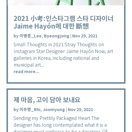
2021 小考:인스타그램 스타 디자이너
Jaime Hayón에 대한 斷想
by
이병종_Lee, Byeongjong
|
Nov 29, 2021
Small Thoughts in 2021:Stray Thoughts on
Instagram Star Designer Jaime Hayón Now, art
galleries in Korea, including national and
municipal art...
read more...
제 마음, 고이 담아 보내요
by
이주명_Rhi, Joomyung
|
Nov 29, 2021
Sending my Prettily Packaged Heart The
designer has long contemplated what it is a
designer must embrace to be a designer. Of