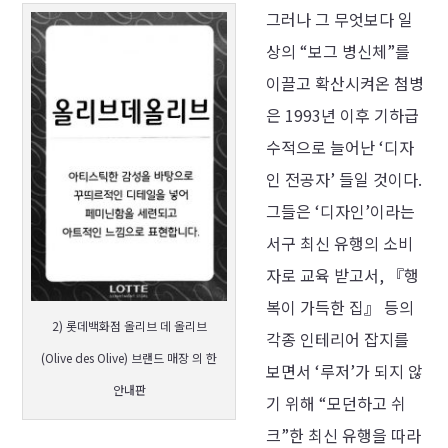
그러나 그 무엇보다 일
상의 “보그 병신체”를
이끌고 확산시켜온 첨병
은 1993년 이후 기하급
수적으로 늘어난 ‘디자
인 전공자’ 들일 것이다.
그들은 ‘디자인’이라는
서구 최신 유행의 소비
자로 교육 받고서, 『행
복이 가득한 집』 등의
2) 롯데백화점 올리브 데 올리브
각종 인테리어 잡지를
(Olive des Olive) 브랜드 매장 의 한
보면서 ‘루저’가 되지 않
안내판
기 위해 “모던하고 쉬
크”한 최신 유행을 따라