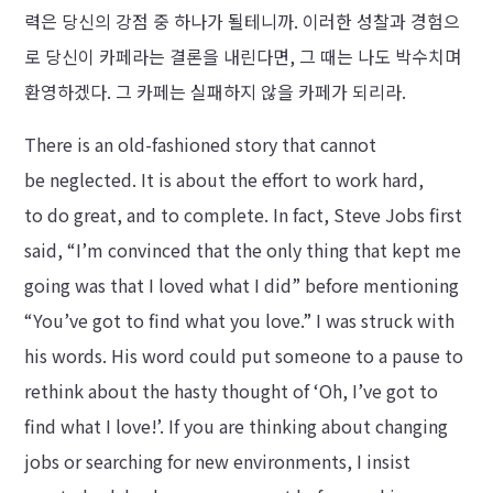
력은 당신의 강점 중 하나가 될테니까. 이러한 성찰과 경험으
로 당신이 카페라는 결론을 내린다면, 그 때는 나도 박수치며
환영하겠다. 그 카페는 실패하지 않을 카페가 되리라.
There is an old-fashioned story that cannot
be neglected. It is about the effort to work hard,
to do great, and to complete. In fact, Steve Jobs first
said, “I’m convinced that the only thing that kept me
going was that I loved what I did” before mentioning
“You’ve got to find what you love.” I was struck with
his words. His word could put someone to a pause to
rethink about the hasty thought of ‘Oh, I’ve got to
find what I love!’. If you are thinking about changing
jobs or searching for new environments, I insist