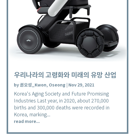
우리나라의 고령화와 미래의 유망 산업
by
권오성_Kwon, Oseong
|
Nov 29, 2021
Korea's Aging Society and Future Promising
Industries Last year, in 2020, about 270,000
births and 300,000 deaths were recorded in
Korea, marking...
read more...