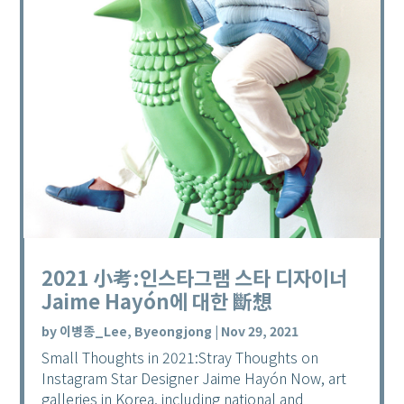
2021 小考:인스타그램 스타 디자이너
Jaime Hayón에 대한 斷想
by
이병종_Lee, Byeongjong
|
Nov 29, 2021
Small Thoughts in 2021:Stray Thoughts on
Instagram Star Designer Jaime Hayón Now, art
galleries in Korea, including national and