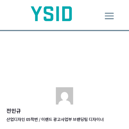
너와 나, 우리의 꿈 : 카페사
장…?
Dec 9, 2014
|
Design Message
|
0 comments
전민규
산업디자인 05학번 / 이랜드 광고사업부 브랜딩팀 디자이너