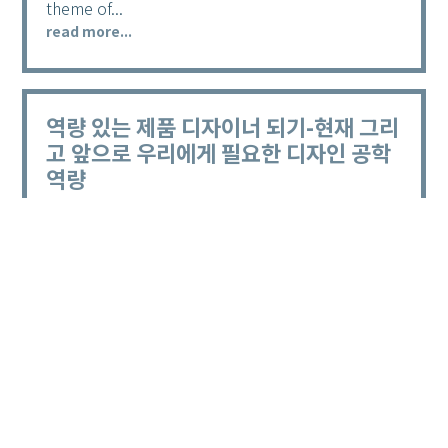
theme of...
read more...
역량 있는 제품 디자이너 되기-현재 그리
고 앞으로 우리에게 필요한 디자인 공학
역량
by
박동명_Park, Dongmyung
|
Nov 29, 2021
Becoming a Competent Product Designer: The
Design Engineering Competencies We Need
Today and Tomorrow I would like to present
one of many ways to...
read more...
« Older Entries
Next Entries »