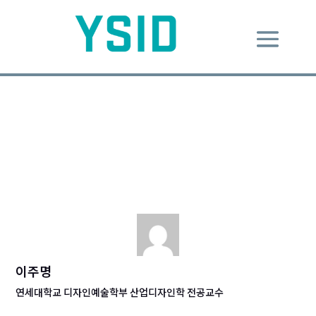
제멋대로 싸이가 외친다. “소리
지르는 네가 참삐온”
Dec 7, 2012
|
Design Message
|
0 comments
이주명
연세대학교 디자인예술학부 산업디자인학 전공교수