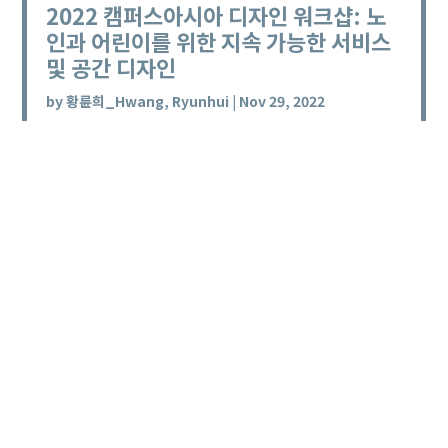
2022 캠퍼스아시아 디자인 워크샵: 노
인과 어린이를 위한 지속 가능한 서비스
및 공간 디자인
by
황륜희_Hwang, Ryunhui
|
Nov 29, 2022
2022 Campus Asia Design Workshop:
Sustainable Service and Space Design for Elderly
and Children The workshop was held from
August 10th to August...
read more...
개념, 사람들, 물건들, 이슈 둘
by
채승진_Chae, Sungzin
|
Nov 29, 2021
Concepts, People, Objects, 2 Issues This is the
first time I have been in and out of the school
library to borrow books as often as in 2021.