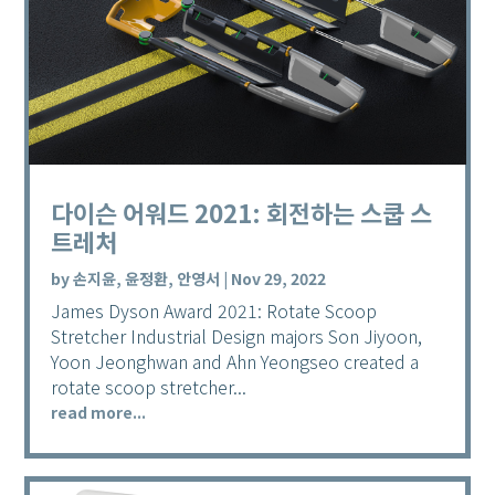
다이슨 어워드 2021: 회전하는 스쿱 스
트레처
by
손지윤, 윤정환, 안영서
|
Nov 29, 2022
James Dyson Award 2021: Rotate Scoop
Stretcher Industrial Design majors Son Jiyoon,
Yoon Jeonghwan and Ahn Yeongseo created a
rotate scoop stretcher...
read more...