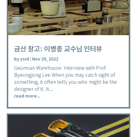
금산 창고: 이병종 교수님 인터뷰
by
ysid
|
Nov 29, 2022
Geumsan Warehouse: Interview with Prof.
Byeongjong Lee When you may catch sight of
something, it often tells you who might be the
designer of it. It...
read more...