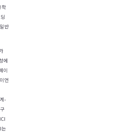
공학
코딩
 일반
가
요성에
터페이
사이언
계-
도구
CI
I는