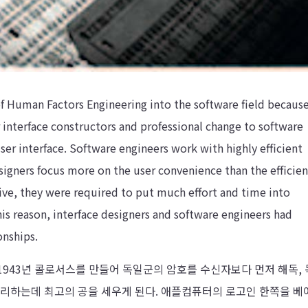
f Human Factors Engineering into the software field because
r interface constructors and professional change to software
user interface. Software engineers work with highly efficient
signers focus more on the user convenience than the efficie
tive, they were required to put much effort and time into
his reason, interface designers and software engineers had
onships.
1943년 콜로서스를 만들어 독일군의 암호를 수신자보다 먼저 해독,
리하는데 최고의 공을 세우게 된다. 애플컴퓨터의 로고인 한쪽을 베