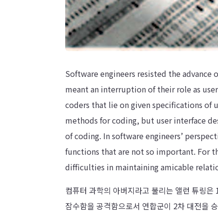
Software engineers resisted the advance o
meant an interruption of their role as use
coders that lie on given specifications of 
methods for coding, but user interface de
of coding. In software engineers’ perspec
functions that are not so important. For t
difficulties in maintaining amicable relati
컴퓨터 과학의 아버지라고 불리는 앨런 튜링은 
잠수함을 공격함으로서 연합군이 2차 대전을 승