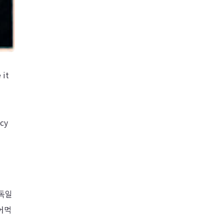
 it
ncy
 독일
어먹