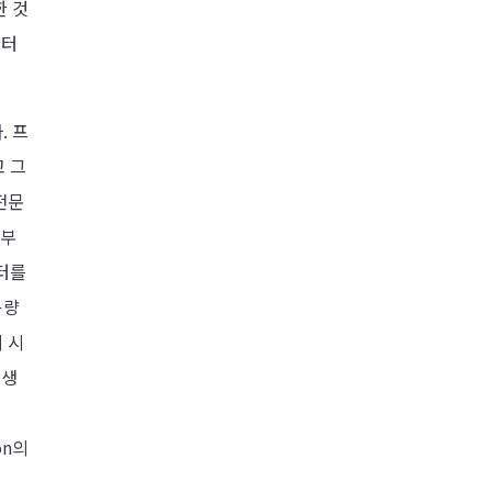
한 것
튜터
. 프
 그
전문
로부
터를
용량
 시
탄생
on의