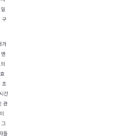
 일
 구
터가
 엔
로의
 효
 초
 시간
인 관
분이
 그
용자들