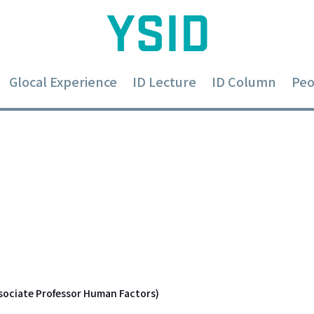
Glocal Experience
ID Lecture
ID Column
Peo
사와 야사
te Professor Human Factors)