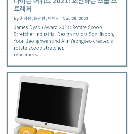
다이슨 어워드 2021: 회전하는 스쿱 스
트레처
by
손지윤, 윤정환, 안영서
|
Nov 29, 2022
James Dyson Award 2021: Rotate Scoop
Stretcher Industrial Design majors Son Jiyoon,
Yoon Jeonghwan and Ahn Yeongseo created a
rotate scoop stretcher...
read more...