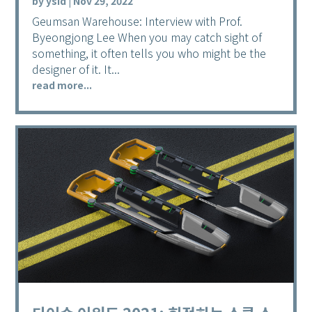
by
ysid
|
Nov 29, 2022
Geumsan Warehouse: Interview with Prof.
Byeongjong Lee When you may catch sight of
something, it often tells you who might be the
designer of it. It...
read more...