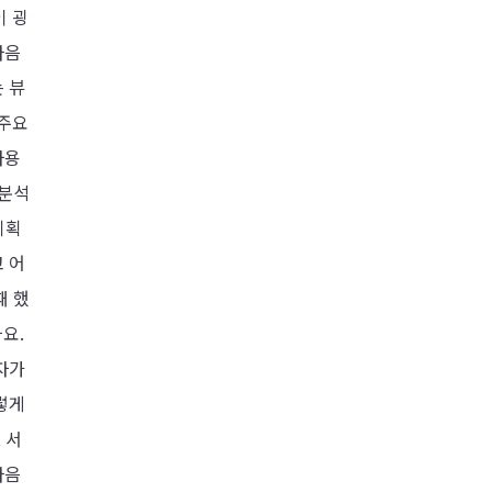
이 굉
다음
 뷰
 주요
사용
 분석
기획
 어
때 했
요.
자가
렇게
 서
다음