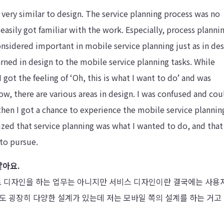
very similar to design. The service planning process was no
I easily got familiar with the work. Especially, process planni
considered important in mobile service planning just as in des
earned in design to the mobile service planning tasks. While
got the feeling of ‘Oh, this is what I want to do’ and was
w, there are various areas in design. I was confused and cou
then I got a chance to experience the mobile service plannin
ized that service planning was what I wanted to do, and that
to pursue.
같아요.
으로 디자인을 하는 업무는 아니지만 서비스 디자인이란 결국에는 사용
도 굉장히 다양한 설계가 있는데 저는 모바일 쪽의 설계를 하는 거고