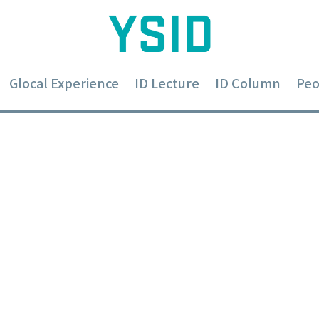
Glocal Experience
ID Lecture
ID Column
Peo
고 행동하라