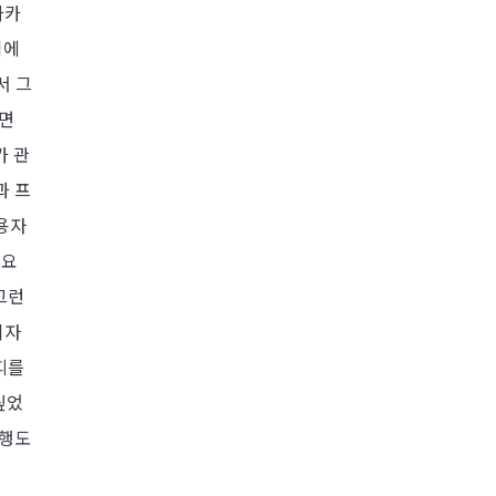
카카
뒤에
서 그
보면
가 관
과 프
사용자
 요
그런
디자
피를
싶었
진행도