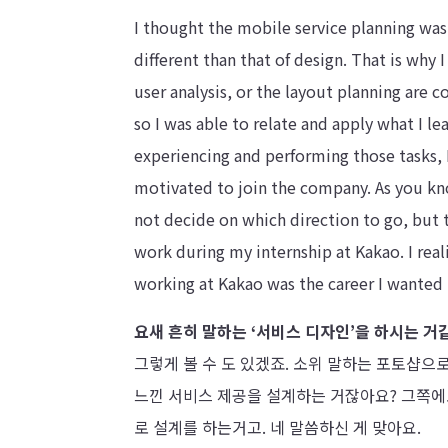
I thought the mobile service planning was 
different than that of design. That is why 
user analysis, or the layout planning are 
so I was able to relate and apply what I l
experiencing and performing those tasks, I 
motivated to join the company. As you kno
not decide on which direction to go, but 
work during my internship at Kakao. I real
working at Kakao was the career I wanted 
요새 흔히 말하는 ‘서비스 디자인’을 하시는 거
그렇게 볼 수 도 있겠죠. 소위 말하는 포토샵
느낀 서비스 제공을 설계하는 거잖아요? 그쪽에
로 설계를 하는거고. 네 말씀하신 게 맞아요.