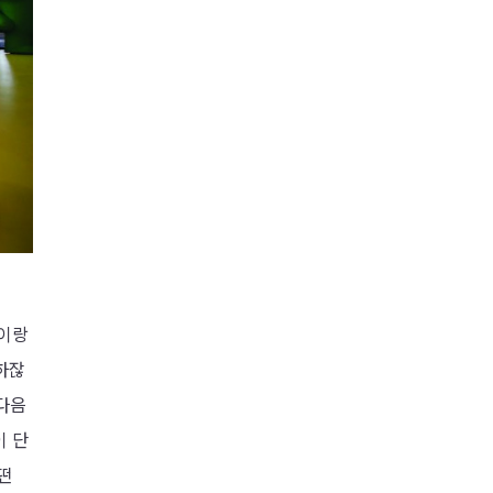
일이랑
하잖
 다음
이 단
어떤