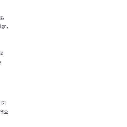
ng,
ign,
ld
g
자가
 앱으