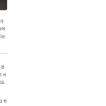
 가
커머
지는
 경
고 서
요.
교 학