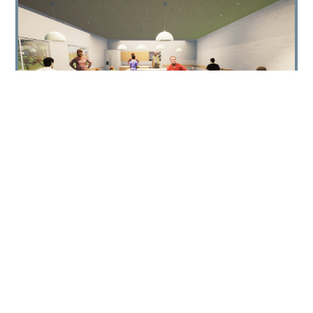
2022 캠퍼스아시아 디자인 워크샵: 노
인과 어린이를 위한 지속 가능한 서비스
및 공간 디자인
by
황륜희_Hwang, Ryunhui
|
Nov 29, 2022
2022 Campus Asia Design Workshop:
Sustainable Service and Space Design for Elderly
and Children The workshop was held from
August 10th to August...