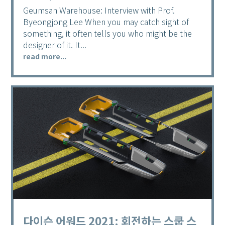
Geumsan Warehouse: Interview with Prof.
Byeongjong Lee When you may catch sight of
something, it often tells you who might be the
designer of it. It...
read more...
다이슨 어워드 2021: 회전하는 스쿱 스