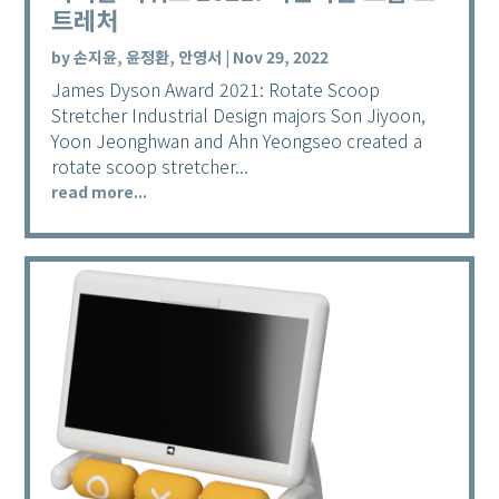
트레처
by
손지윤, 윤정환, 안영서
|
Nov 29, 2022
James Dyson Award 2021: Rotate Scoop
Stretcher Industrial Design majors Son Jiyoon,
Yoon Jeonghwan and Ahn Yeongseo created a
rotate scoop stretcher...
read more...