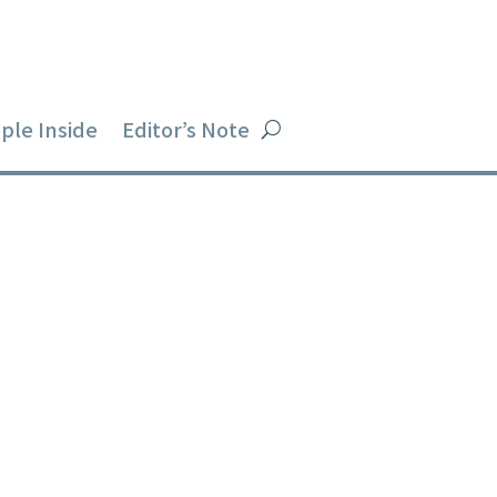
ple Inside
Editor’s Note
 코로나 이