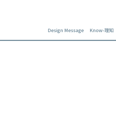
Design Message
Know-理知
내가 배웠던
후의 디자
Nov 23, 2020
|
ID Lecture
|
0 comments