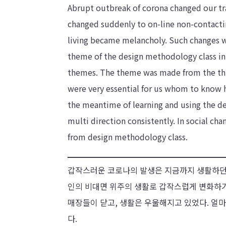
Abrupt outbreak of corona changed our tradi
changed suddenly to on-line non-contactin
living became melancholy. Such changes we
theme of the design methodology class in 
themes. The theme was made from the thin
were very essential for us whom to know h
the meantime of learning and using the de
multi direction consistently. In social c
from design methodology class.
갑작스러운 코로나의 발생은 지금까지 생활하던
인의 비대면 위주의 생활로 갑작스럽게 변화하기
매장들이 닫고, 생활은 우울해지고 있었다. 얼마
다.