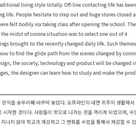
tional living style totally. Off-line contacting life has bee
g life. People hesitate to step out and huge stores closed 
re felt bodily via taking class after opening the school. Th
the midst of corona situation was to select one out of 4
gs brought to the recently changed daily life. Such theme
ow to find the glide path from the scenes changed by corona
sign, the society, technology and product will be changed i
hanges, the designer can learn how to study and make the pro
 양식을 송두리째 바꾸어 놓았다. 오프라인의 대면 위주의 생활에서
 시작한 것이다. 사람들이 밖으로 나가는 것을 꺼리게 되었으며, 수
 지나지 않아 학교가 개강하고 그 변화를 수업을 통해서 체감할 수 