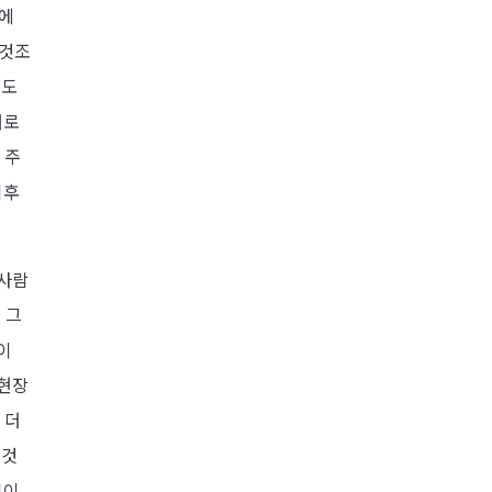
것에
 것조
 도
대로
 주
이후
 사람
 그
이
 현장
 더
 것
익이