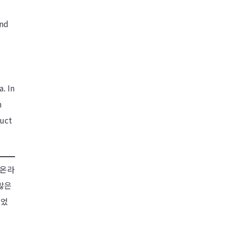
n
and
e
s
. In
n
duct
 온라
많은
있었