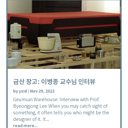
금산 창고: 이병종 교수님 인터뷰
by
ysid
|
Nov 29, 2022
Geumsan Warehouse: Interview with Prof.
Byeongjong Lee When you may catch sight of
something, it often tells you who might be the
designer of it. It...
read more...