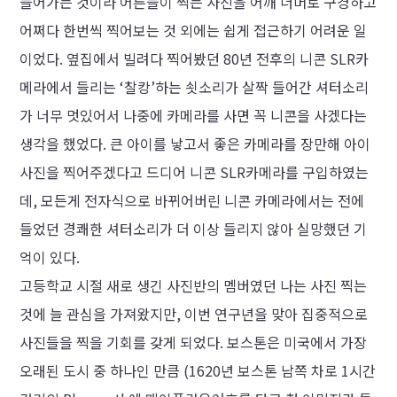
들어가는 것이라 어른들이 찍는 사진을 어깨 너머로 구경하고
어쩌다 한번씩 찍어보는 것 외에는 쉽게 접근하기 어려운 일
이었다. 옆집에서 빌려다 찍어봤던 80년 전후의 니콘 SLR카
메라에서 들리는
‘
찰캉
’
하는 쇳소리가 살짝 들어간 셔터소리
가 너무 멋있어서 나중에 카메라를 사면 꼭 니콘을 사겠다는
생각을 했었다. 큰 아이를 낳고서 좋은 카메라를 장만해 아이
사진을 찍어주겠다고 드디어 니콘 SLR카메라를 구입하였는
데, 모든게 전자식으로 바뀌어버린 니콘 카메라에서는 전에
들었던 경쾌한 셔터소리가 더 이상 들리지 않아 실망했던 기
억이 있다.
고등학교 시절 새로 생긴 사진반의 멤버였던 나는 사진 찍는
것에 늘 관심을 가져왔지만, 이번 연구년을 맞아 집중적으로
사진들을 찍을 기회를 갖게 되었다. 보스톤은 미국에서 가장
오래된 도시 중 하나인 만큼 (1620년 보스톤 남쪽 차로 1시간