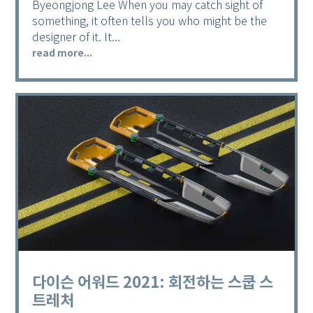
Byeongjong Lee When you may catch sight of
something, it often tells you who might be the
designer of it. It...
read more...
다이슨 어워드 2021: 회전하는 스쿱 스
트레처