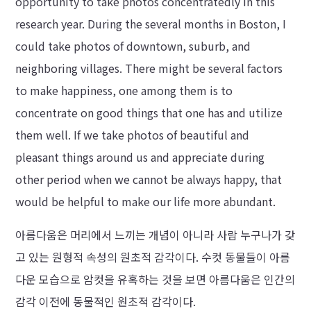
opportunity to take photos concentratedly in this
research year. During the several months in Boston, I
could take photos of downtown, suburb, and
neighboring villages. There might be several factors
to make happiness, one among them is to
concentrate on good things that one has and utilize
them well. If we take photos of beautiful and
pleasant things around us and appreciate during
other period when we cannot be always happy, that
would be helpful to make our life more abundant.
아름다움은 머리에서 느끼는 개념이 아니라 사람 누구나가 갖
고 있는 원형적 속성의 원초적 감각이다. 수컷 동물들이 아름
다운 모습으로 암컷을 유혹하는 것을 보면 아름다움은 인간의
감각 이전에 동물적인 원초적 감각이다.