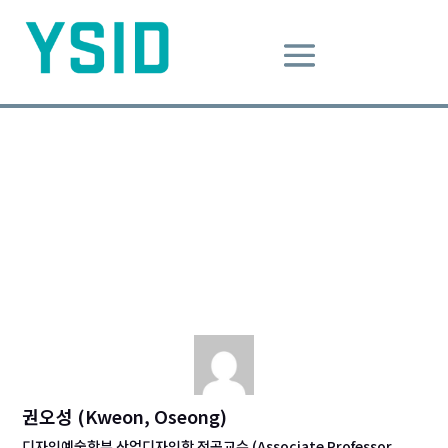
사진잡기
Dec 5, 2015
|
Design Message
사진
아름다움
카메라
권오성 (Kweon, Oseong)
디자인예술학부 산업디자인학 전공교수 (Associate Professor