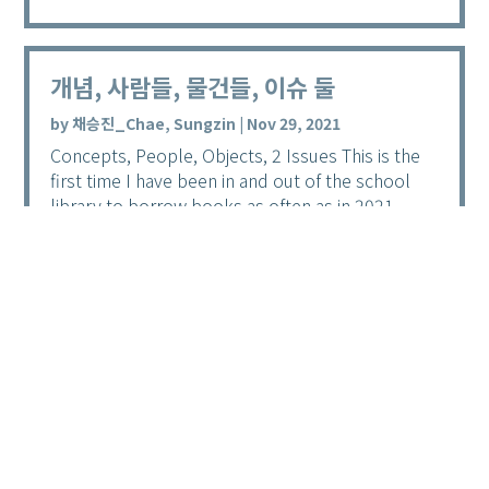
개념, 사람들, 물건들, 이슈 둘
by
채승진_Chae, Sungzin
|
Nov 29, 2021
Concepts, People, Objects, 2 Issues This is the
first time I have been in and out of the school
library to borrow books as often as in 2021.
There...
read more...
« Older Entries
0 Comments
Submit a Comment